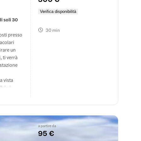
Verifica disponibilità
di soli 30
30 min
osti presso
acolari
ficata per
irare un
 un'ampia
 ti verrà
a ti spiega
 stazione
tteristiche
a vista
'alto)
a partire da
95 €
na con