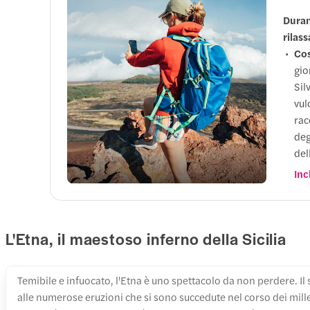
Durant
Ingre
rilass
Cos
Arriva
gio
lava, 
Sil
circo
vul
rac
2. Pi
deg
del
Per
Inc
ruo
3. Bo
pan
deg
Fine
L'Etna, il maestoso inferno della Sicilia
Temibile e infuocato, l'Etna è uno spettacolo da non perdere. Il
Catan
alle numerose eruzioni che si sono succedute nel corso dei mill