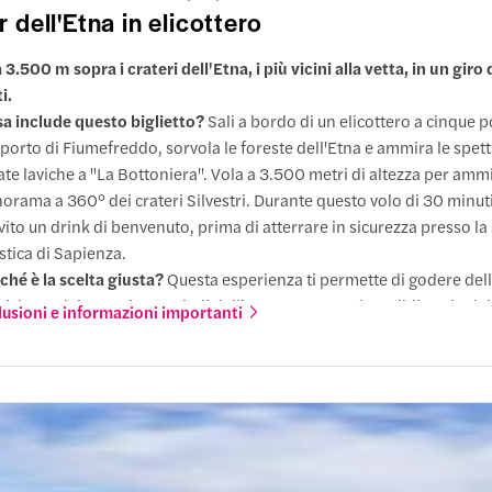
m
r dell'Etna in elicottero
lle del Bove (2000m)
 3.500 m sopra i crateri dell'Etna, i più vicini alla vetta, in un giro 
i.
tti inclusi
a include questo biglietto?
Sali a bordo di un elicottero a cinque p
liporto di Fiumefreddo, sorvola le foreste dell'Etna e ammira le spett
ngi l'altitudine vulcanica di 2.000 metri e parti con una guida certi
ate laviche a "La Bottoniera". Vola a 3.500 metri di altezza per amm
rare hornitos e vasti campi di lava. Passeggia per la Valle del Bove,
orama a 360° dei crateri Silvestri. Durante questo volo di 30 minuti,
sione vulcanica sul versante orientale dell'Etna, mentre la tua guid
vito un drink di benvenuto, prima di atterrare in sicurezza presso la
secoli di eruzioni hanno modellato il suo terreno unico e le sue cara
istica di Sapienza.
giche.
ché è la scelta giusta?
Questa esperienza ti permette di godere dell
vicinata dei crateri sommitali dell'Etna a 3500 m (possibile solo dall
lusioni e informazioni importanti
 fare
za dover necessariamente prenotare escursioni o trekking.
ioni locali
 DI UN GIORNO
Nuovo
esa nel prezzo
Catania: tour dei crateri sommitali dell'Et