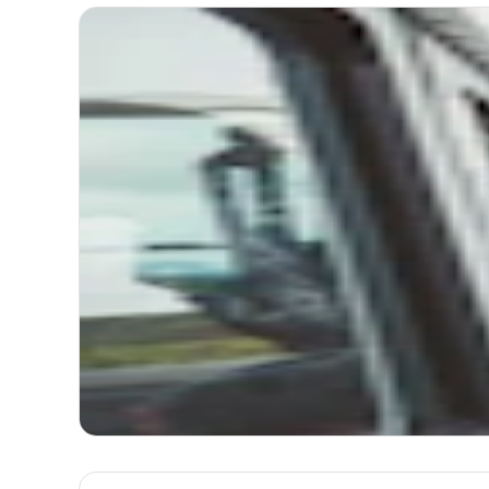
a 3
TOUR
Da 
tra
Itinerari
Durat
Inizio
Bar Tr
Itinerario
Com
50 m
25 k