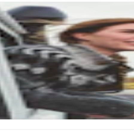
.000 m attraverso campi di cenere, colate laviche e antichi crateri.
 GUIDATI
Nuovo
Catania: tour al tramonto sull'Etna con
sferimenti di andata e ritorno
o
a
5 ore
ès Joli
e arrivare
in
m