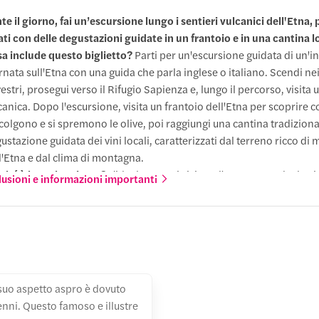
e il giorno, fai un’escursione lungo i sentieri vulcanici dell'Etna, 
sso gratuito
ati con delle degustazioni guidate in un frantoio e in una cantina lo
a include questo biglietto?
Parti per un'escursione guidata di un'i
 alla base nord del vulcano a 1.800 m, dove inizia l'aspro terreno ri
rnata sull'Etna con una guida che parla inglese o italiano. Scendi nei
poi continua la tua ascesa in 4x4 su tortuosi sentieri vulcanici fino 
vestri, prosegui verso il Rifugio Sapienza e, lungo il percorso, visita 
ndato da formazioni rocciose frastagliate e ampie vedute del cratere
canica. Dopo l'escursione, visita un frantoio dell'Etna per scoprire 
colgono e si spremono le olive, poi raggiungi una cantina tradizion
zzi Dineri (2.800 m)
ustazione guidata dei vini locali, caratterizzati dal terreno ricco di 
l'Etna e dal clima di montagna.
ché è la scelta giusta?
L'ideale se vuoi visitare l'Etna senza che la g
lusioni e informazioni importanti
ti solo intorno alla scalata. Potrai fare una passeggiata sul cratere, 
cca Nuova (3.300 m)
orama vulcanico sulla pianura di Catania e concludere in stile sicili
ustazioni di olio d'oliva e vini nella campagna dell'Etna.
 suo aspetto aspro è dovuto
ia centrale
enni. Questo famoso e illustre