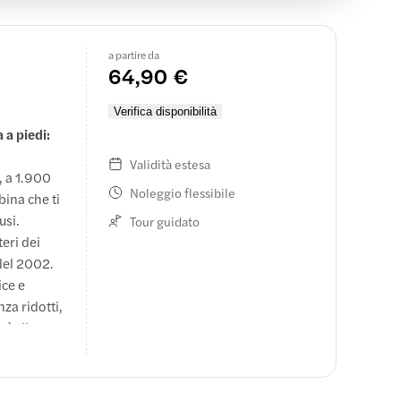
a partire da
64,90 €
Verifica disponibilità
 a piedi:
Validità estesa
, a 1.900
Noleggio flessibile
abina che ti
usi.
Tour guidato
teri dei
 del 2002.
ice e
za ridotti,
rtà di
uoristrada
one guidata