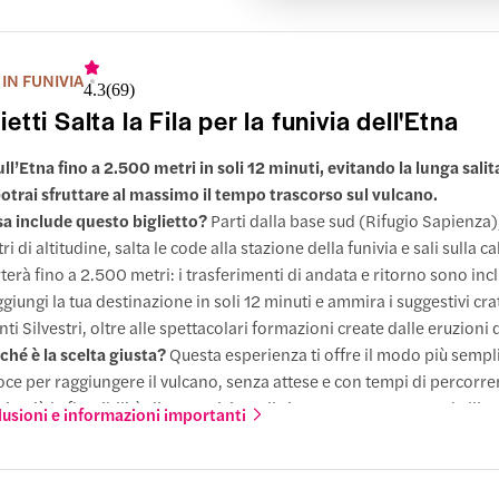
IN FUNIVIA
4.3
(
69
)
ietti Salta la Fila per la funivia dell'Etna
ull’Etna fino a 2.500 metri in soli 12 minuti, evitando la lunga salita
potrai sfruttare al massimo il tempo trascorso sul vulcano.
a include questo biglietto?
Parti dalla base sud (Rifugio Sapienza)
ri di altitudine, salta le code alla stazione della funivia e sali sulla c
terà fino a 2.500 metri: i trasferimenti di andata e ritorno sono incl
giungi la tua destinazione in soli 12 minuti e ammira i suggestivi cra
ti Silvestri, oltre alle spettacolari formazioni create dalle eruzioni
ché è la scelta giusta?
Questa esperienza ti offre il modo più sempl
oce per raggiungere il vulcano, senza attese e con tempi di percorren
 in più la flessibilità di poter visitare il sito autonomamente e la libe
lusioni e informazioni importanti
nare alla base quando preferisci.
o disponibili upgrade?
Prolunga la tua visita con un'avventura in f
o che ti condurrà fino a 2.900 m di altitudine, seguita da un’escursi