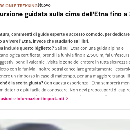
RSIONI E TREKKING
Nuovo
tna
ursione guidata sulla cima dell'Etna fino 
sso gratuito
tura, commenti di guide esperte e accesso comodo, per dedicare
ità
a vivere l'Etna, invece che studiarlo sui libri.
a include questo biglietto?
Sali sull'Etna con una guida alpina e
a a 2.000 metri di altitudine e immergiti in un drammatico paesaggi
canologica certificata, prendi la funivia fino a 2.500 m, fai un'escur
ico, circondato da antichi crateri e da ampie vedute delle pendici de
uggestivi pendii vulcanici, visita le zone del cratere in tutta sicurezza
ietro con la funivia. Inoltre potrai cancellare gratuitamente l'escurs
 fare
enere un rimborso in caso di maltempo, per una maggiore tranquilli
ché è la scelta giusta?
Con questa esperienza l'Etna sembrerà me
one guidata
imidatorio e più facile da conoscere. Non devi preoccuparti di capire
terreno o come raggiungere i crateri: la guida si occupa di tutto, forn
lusioni e informazioni importanti
tempo quel contesto vulcanico che ti perderesti in una visita auto
esa nel prezzo
ltre ti fa risparmiare tempo, permettendoti di arrivare più veloceme
tinazione, così la giornata sarà dedicata ai paesaggi più spettacolari
 solo alla salita.