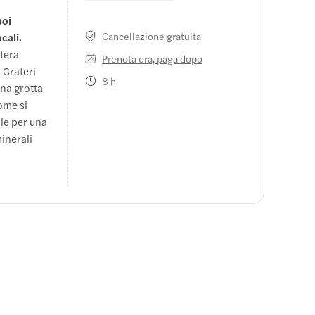
poi
Cancellazione gratuita
cali.
ntera
Prenota ora, paga dopo
coperto di
 Crateri
a 2.800 m,
8 h
una grotta
.
come si
ale per una
minerali
iornata
ammirare il
ano, con