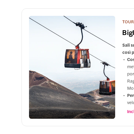
TOUR 
Bigl
Sali s
così 
Cos
met
por
Rag
Mon
Per
vel
con
Inc
tor
Son
fin