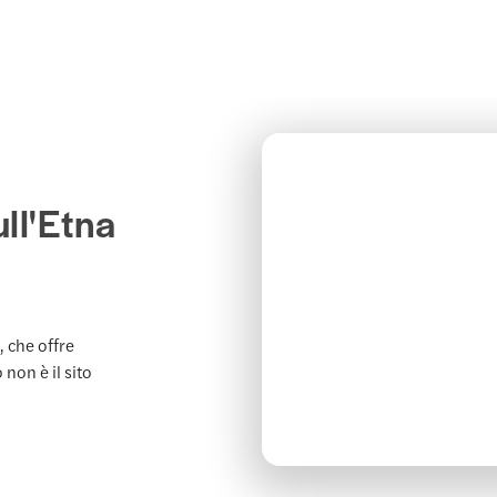
ull'Etna
, che offre
 non è il sito