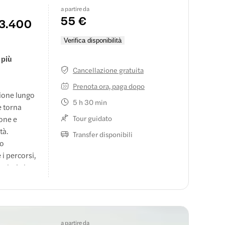
a partire da
55 €
a 3.400
Verifica disponibilità
 più
Cancellazione gratuita
Prenota ora, paga dopo
o
sione lungo
ll'Etna.
5 h 30 min
 e torna
Tour guidato
ione e
tà.
Transfer disponibili
no
 i percorsi,
endoti al
noma.
nte a
 dell'Etna,
a partire da