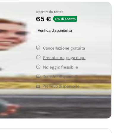
a partire da
69 €
65 €
6% di sconto
Verifica disponibilità
Cancellazione gratuita
Prenota ora, paga dopo
Noleggio flessibile
Transfer disponibili
Prelievo disponibile