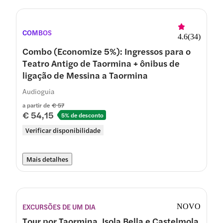
COMBOS
4.6
(
34
)
Combo (Economize 5%): Ingressos para o
Teatro Antigo de Taormina + ônibus de
ligação de Messina a Taormina
Audioguia
a partir de
€ 57
€ 54,15
5% de desconto
Verificar disponibilidade
Mais detalhes
EXCURSÕES DE UM DIA
NOVO
Tour por Taormina, Isola Bella e Castelmola